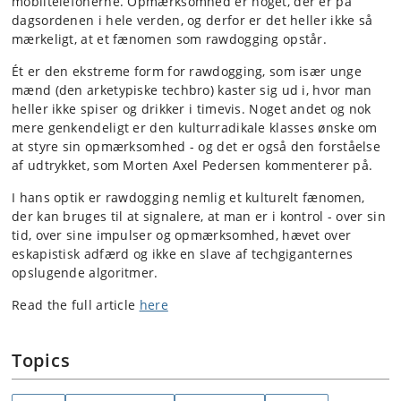
mobiltelefonerne. Opmærksomhed er noget, der er på
dagsordenen i hele verden, og derfor er det heller ikke så
mærkeligt, at et fænomen som rawdogging opstår.
Ét er den ekstreme form for rawdogging, som især unge
mænd (den arketypiske techbro) kaster sig ud i, hvor man
heller ikke spiser og drikker i timevis. Noget andet og nok
mere genkendeligt er den kulturradikale klasses ønske om
at styre sin opmærksomhed - og det er også den forståelse
af udtrykket, som Morten Axel Pedersen kommenterer på.
I hans optik er rawdogging nemlig et kulturelt fænomen,
der kan bruges til at signalere, at man er i kontrol - over sin
tid, over sine impulser og opmærksomhed, hævet over
eskapistisk adfærd og ikke en slave af techgiganternes
opslugende algoritmer.
Read the full article
here
Topics